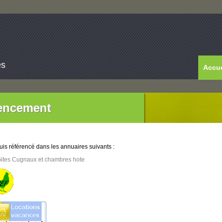
es
Accue
encement
uis référencé dans les annuaires suivants :