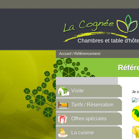
Chambres et table d'hôt
Accueil
/ Référencement
Référ
Visite
Je s
Tarifs / Réservation
Offres spéciales
La cuisine