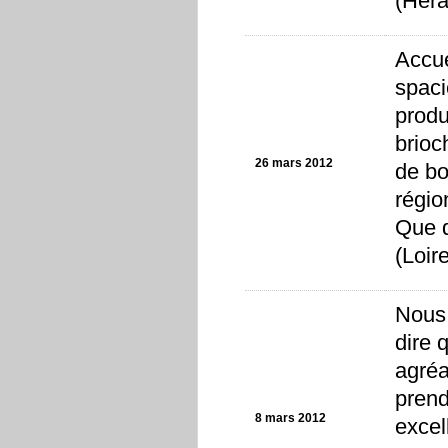
(Hera
Accue
spaci
produ
brioc
26 mars 2012
de bo
régio
Que d
(Loire
Nous 
dire 
agréa
prend
8 mars 2012
excel