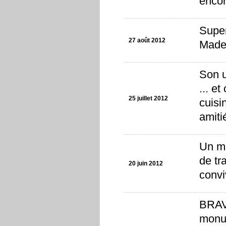
encor
Super
27 août 2012
Madel
Son u
... e
25 juillet 2012
cuisi
amiti
Un mo
de tr
20 juin 2012
convi
BRAVO
monum