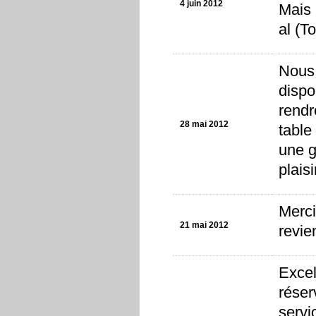
4 juin 2012
Mais 
al (T
Nous 
dispo
rendr
28 mai 2012
table
une g
plais
Merci
21 mai 2012
revie
Excel
réser
servi