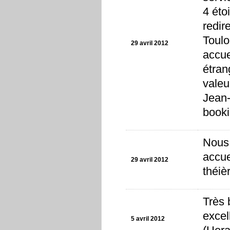
4 éto
redir
Toulo
29 avril 2012
accue
étran
valeu
Jean-
book
Nous 
accue
29 avril 2012
théiè
Très 
excel
5 avril 2012