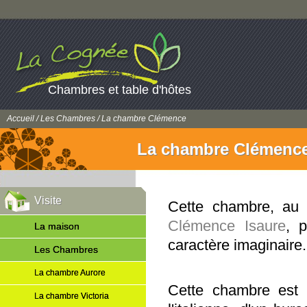
Chambres et table d'hôtes
Accueil
/
Les Chambres
/ La chambre Clémence
La chambre Clémenc
Visite
Cette chambre, au 
Clémence Isaure
, 
La maison
caractère imaginaire.
Les Chambres
La chambre Aurore
Cette chambre est 
La chambre Victoria