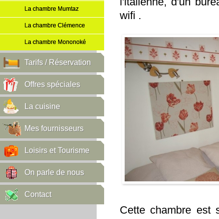
l'italienne, d'un bur
La chambre Mumtaz
wifi .
La chambre Clémence
La chambre Mononoké
Tarifs / Réservation
Offres spéciales
La cuisine
Mes fournisseurs
Loisirs et Tourisme
On parle de nous
Contact
Cette chambre est s