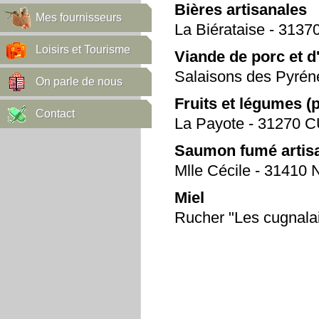
Bières artisanales
Mes fournisseurs
La Biérataise - 31
Loisirs et Tourisme
Viande de porc et d
Salaisons des Pyr
On parle de nous
Fruits et légumes (
Contact
La Payote - 31270
Saumon fumé artis
Mlle Cécile - 31410
Miel
Rucher "Les cugnal