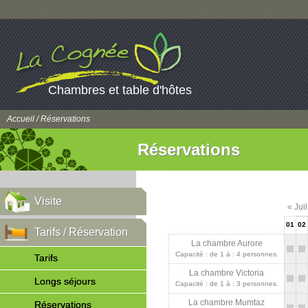
Chambres et table d'hôtes
Accueil
/ Réservations
Réservations
Visite
« Jui
01
02
Tarifs / Réservation
La chambre Aurore
Capacité : de 1 à : 4 personnes.
Tarifs
La chambre Victoria
Longs séjours
Capacité : de 1 à : 3 personnes.
La chambre Mumtaz
Réservations