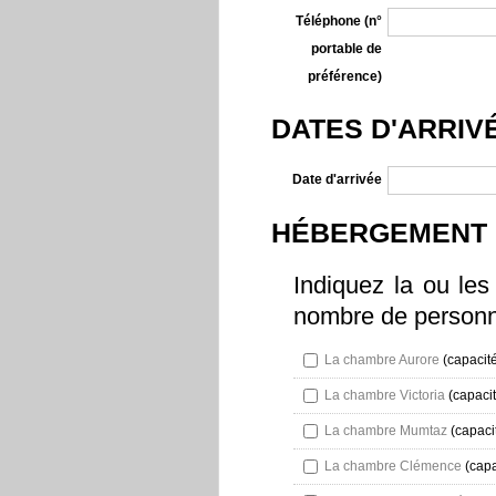
Téléphone (n°
portable de
préférence)
DATES D'ARRIV
Date d'arrivée
HÉBERGEMENT
Indiquez la ou les
nombre de personn
La chambre Aurore
(capacité
La chambre Victoria
(capacit
La chambre Mumtaz
(capaci
La chambre Clémence
(capa