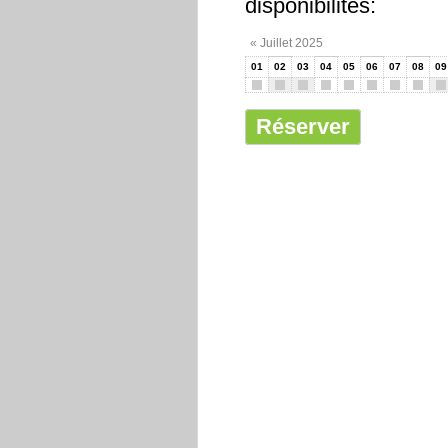
disponibilités:
« Juillet 2025
01
02
03
04
05
06
07
08
09
Réserver