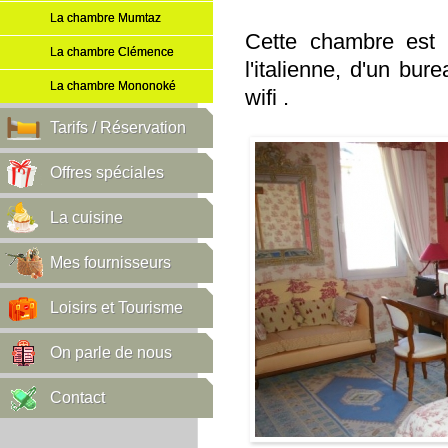
La chambre Mumtaz
Cette chambre est 
La chambre Clémence
l'italienne, d'un bur
La chambre Mononoké
wifi .
Tarifs / Réservation
Offres spéciales
La cuisine
Mes fournisseurs
Loisirs et Tourisme
On parle de nous
Contact