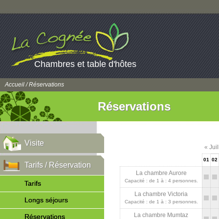
Chambres et table d'hôtes
Accueil
/ Réservations
Réservations
Visite
« Jui
01
02
Tarifs / Réservation
La chambre Aurore
Capacité : de 1 à : 4 personnes.
Tarifs
La chambre Victoria
Longs séjours
Capacité : de 1 à : 3 personnes.
La chambre Mumtaz
Réservations