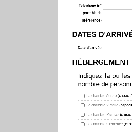
Téléphone (n°
portable de
préférence)
DATES D'ARRIV
Date d'arrivée
HÉBERGEMENT
Indiquez la ou les
nombre de personn
La chambre Aurore
(capacité
La chambre Victoria
(capacit
La chambre Mumtaz
(capaci
La chambre Clémence
(capa