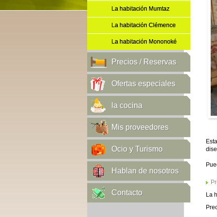
La habitación Mumtaz
La habitación Clémence
La habitación Mononoké
Precios / Reservas
Ofertas especiales
la cocina
Mis proveedores
Esta
Ocio y Turismo
dise
Pue
Hablan de nosotros
Pr
Contacto
La h
Prec