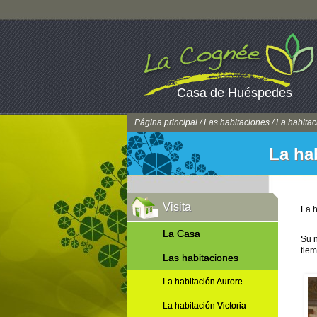
Casa de Huéspedes
Página principal
/
Las habitaciones
/ La habitac
La hab
Visita
La h
La Casa
Su 
tiem
Las habitaciones
La habitación Aurore
La habitación Victoria