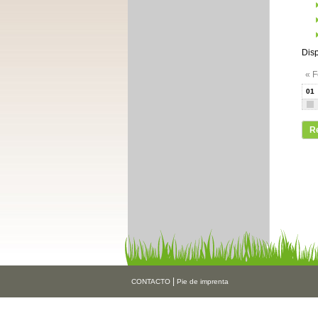
Disp
« F
01
R
|
CONTACTO
Pie de imprenta