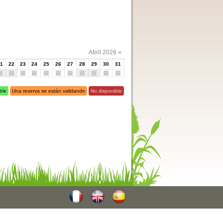
Abril 2026 »
1
22
23
24
25
26
27
28
29
30
31
ble
Una reserva se están validando
No disponible